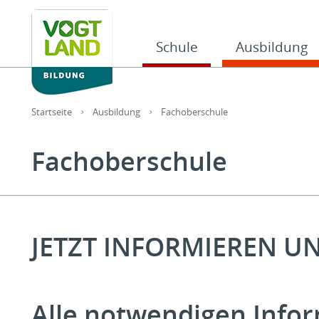
Hauptnavigation
Schule
Ausbildung
Sie sind hier:
Startseite
Ausbildung
Fachoberschule
Fachoberschule
JETZT INFORMIEREN U
Alle notwendigen Infor