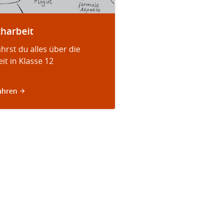
charbeit
ährst du alles über die
it in Klasse 12
ahren