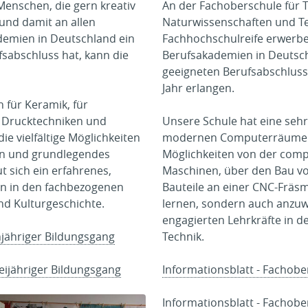
enschen, die gern kreativ
An der Fachoberschule für T
 und damit an allen
Naturwissenschaften und Tec
emien in Deutschland ein
Fachhochschulreife erwerbe
sabschluss hat, kann die
Berufsakademien in Deutsc
geeigneten Berufsabschluss
Jahr erlangen.
 für Keramik, für
te Drucktechniken und
Unsere Schule hat eine seh
ie vielfältige Möglichkeiten
modernen Computerräumen, IP
den und grundlegendes
Möglichkeiten von der comp
 sich ein erfahrenes,
Maschinen, über den Bau vo
rn in den fachbezogenen
Bauteile an einer CNC-Fräsm
nd Kulturgeschichte.
lernen, sondern auch anzuw
engagierten Lehrkräfte in 
njähriger Bildungsgang
Technik.
eijähriger Bildungsgang
Informationsblatt - Fachobe
Informationsblatt - Fachobe