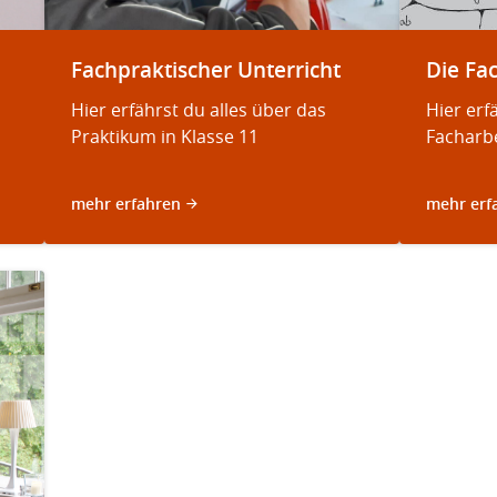
Fachpraktischer Unterricht
Die Fa
Hier erfährst du alles über das
Hier erf
Praktikum in Klasse 11
Facharbe
mehr erfahren
mehr erf