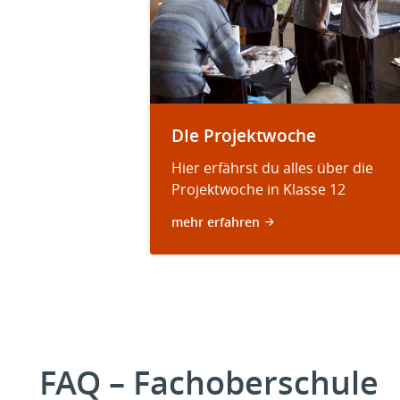
DIe Projektwoche
Hier erfährst du alles über die
Projektwoche in Klasse 12
mehr erfahren
FAQ – Fachoberschule