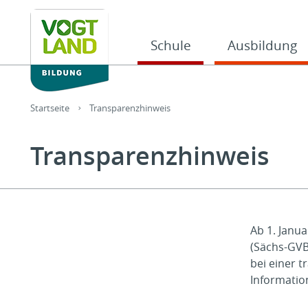
Hauptnavigation
Schule
Ausbildung
Sie sind hier:
Startseite
Transparenzhinweis
Transparenzhinweis
Ab 1. Janu
(Sächs-GVBl
bei einer t
Informatio