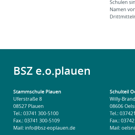
Schulen si
Namen von D
Drittmitte
BSZ e.o.plauen
Stammschule Plauen
Schulteil O
Uferstraße 8
Willy-Brand
08527 Plauen
08606 Oels
Tel.:
03741 300-5100
Tel.:
037421
Fax.: 03741 300-5109
Fax.: 0374
Mail:
info@bsz-eoplauen.de
Mail:
oelsn