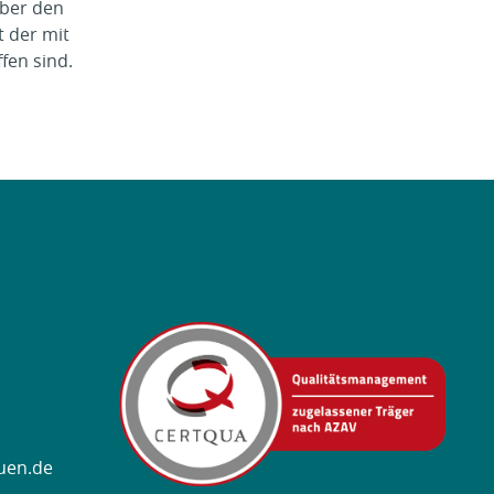
über den
t der mit
fen sind.
uen.de