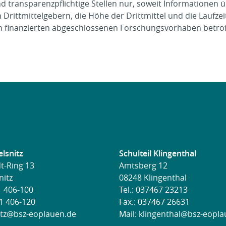
nd transparenzpflichtige Stellen nur, soweit Informationen 
rittmittelgebern, die Höhe der Drittmittel und die Laufzei
ln finanzierten abgeschlossenen Forschungsvorhaben betrof
elsnitz
Schulteil Klingenthal
t-Ring 13
Amtsberg 12
nitz
08248 Klingenthal
 406-100
Tel.:
037467 23213
21 406-120
Fax.: 037467 26631
itz@bsz-eoplauen.de
Mail:
klingenthal@bsz-eopla