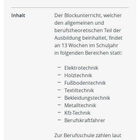
Inhalt
Der Blockunterricht, welcher
Für
den allgemeinen und
Mus
berufstheoretischen Teil der
fin
Ausbildung beinhaltet, findet
Vol
an 13 Wochen im Schuljahr
(We
in folgenden Bereichen statt:
und
Kli
Elektrotechnik
Aus
Holztechnik
Fußbodentechnik
Textiltechnik
Bekleidungstechnik
Metalltechnik
Kfz-Technik
Berufskraftfahrer
Zur Berufsschule zählen laut