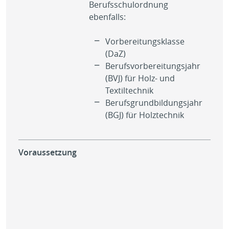
Berufsschulordnung
ebenfalls:
Vorbereitungsklasse
(DaZ)
Berufsvorbereitungsjahr
(BVJ) für Holz- und
Textiltechnik
Berufsgrundbildungsjahr
(BGJ) für Holztechnik
Voraussetzung
Hau
ode
Abs