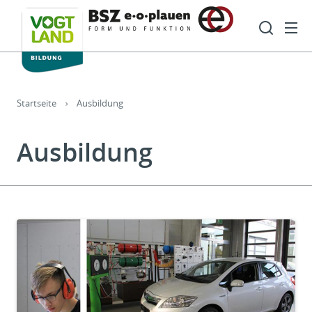
Hauptnavigation
Such
Sie sind hier:
Startseite
Ausbildung
Ausbildung