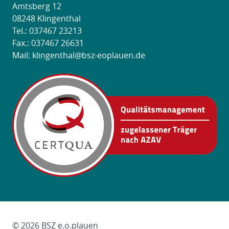
Amtsberg 12
08248 Klingenthal
Tel.:
037467 23213
Fax.: 037467 26631
Mail:
klingenthal@bsz-eoplauen.de
Das Kleingedruckte
© 2026 BSZ e.o.plauen