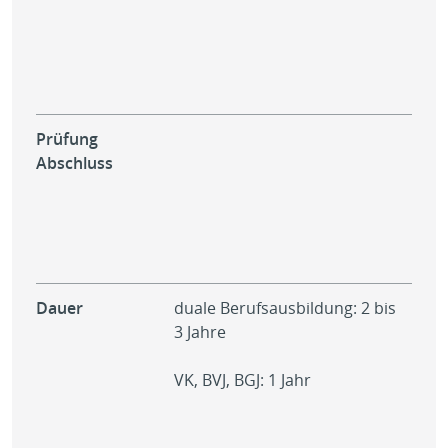
Prüfung
Zwi
Abschluss
dem
(IH
Ges
dem
(IH
Dauer
duale Berufsausbildung: 2 bis
3 J
3 Jahre
VK, BVJ, BGJ: 1 Jahr