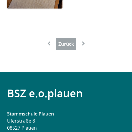
Paginierung
←
→
Zurück
BSZ e.o.plauen
Stammschule Plauen
Uferstraße 8
08527 Plauen