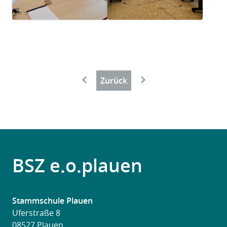
Paginierung
←
→
Zurück
BSZ e.o.plauen
Stammschule Plauen
Uferstraße 8
08527 Plauen